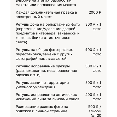
альбоме на этапах разработки
макета или согласования макета
Каждая дополнительная правка в
2000 ₽
электронный макет
Ретушь фона на репортажных фото
300 ₽ / 1
(перемещение/удаление дверей,
фото
предметов интерьера, занавесок и
жалюзи, блики от источников
света)
Ретушь: на общих фотографиях
400 ₽ / 1
перестановка/замена с других
фото
фотографий лиц, глаз детей
Ретушь: исправление одежды
300 ₽ / 1
(разглаживание, незаправленная
фото
одежда и т. п)
Ретушь здания и территории
300 ₽ / 1
учебного учреждения
фото
Ретушь: исправление оптических
200 ₽ / 1
искажений лица за линзами очков
фото
Размещение разных фото на
500 ₽ /
обложке и личной странице
альбом
(от 20