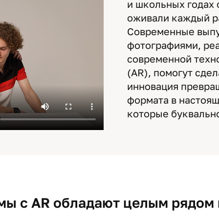
и школьных годах о
оживали каждый ра
Современные выпу
фотографиями, ре
современной техн
(AR), помогут сде
инновация превра
формата в настоя
которые буквально
ы с AR обладают целым рядом