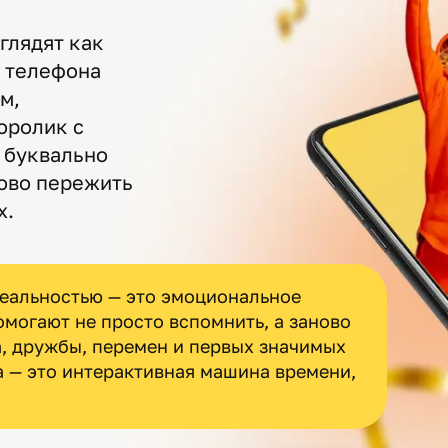
глядят как
 телефона
м,
оролик с
 буквально
ново пережить
х.
еальностью — это эмоциональное
омогают не просто вспомнить, а заново
, дружбы, перемен и первых значимых
а — это интерактивная машина времени,