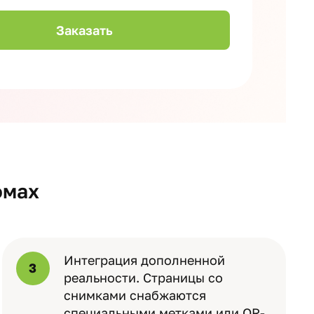
омах
Интеграция дополненной
3
реальности. Страницы со
снимками снабжаются
специальными метками или QR-