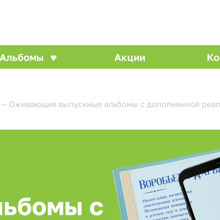
Альбомы
Акции
Ко
—
Оживающие выпускные альбомы с дополненной реал
льбомы с