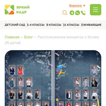
Воронеж
ДЕТСКИЙ САД
1-4 КЛАССЫ
9 КЛАССЫ
11 КЛАССЫ
ОЖИВАЮЩИЕ А
Главная
—
Блог
—
Расположение виньеток с более
25 детей