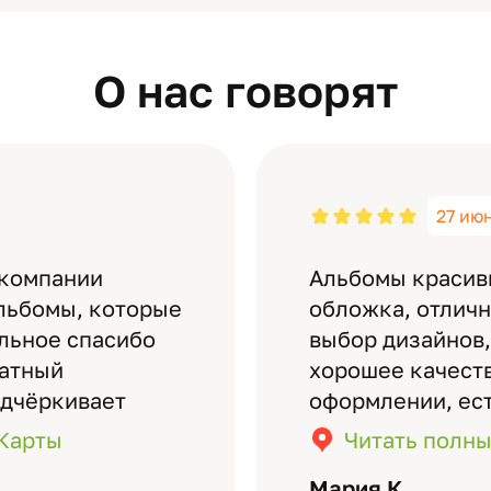
О нас говорят
27 ию
 компании
Альбомы красив
льбомы, которые
обложка, отлич
ельное спасибо
выбор дизайнов,
латный
хорошее качеств
одчёркивает
оформлении, ес
бомов на высшем
кадры (потом м
.Карты
Читать полны
дизайн….
короткое видео 
Мария К.