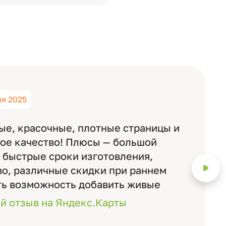
ня 2025
ые, красочные, плотные страницы и
ное качество! Плюсы — большой
 быстрые сроки изготовления,
о, различные скидки при раннем
ть возможность добавить живые
ожно смотреть через телефон
й отзыв на Яндекс.Карты
с детьми, воспитателями).