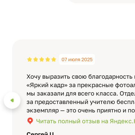
07 июля 2025
Хочу выразить свою благодарность
«Яркий кадр» за прекрасные фотоа
мы заказали для всего класса. Отд
за предоставленный учителю бесп
экземпляр — это очень приятно и п
значимость события. Качество аль
Читать полный отзыв на Яндекс
уровне: плотная бумага, красивый 
Сергей Ц.